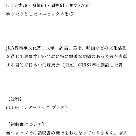
L（身丈78・身幅64・肩幅61・袖丈27cm）
ゆったりとしたユニセックス仕様
－
JRA賞馬事文化賞：文学、評論、美術、映画などの文化活動
を通じて馬事文化の発展に特に顕著な功績のあった者を表彰
する目的で日本中央競馬会（JRA）が1987年に創設した賞
－
【送料】
600円（レターパック プラス）
【領収書について】
当ショップでは領収書の発行をおこなっておりません。購入